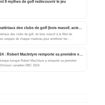
plus qu'une jolie conception
nt 9 mythes de golf redécouvrir le jeu
qui en fait un excellent choix pour
innovante et une haute résistance
les golfeurs de tous les niveaux.
en font un club de qualité
exceptionnelle qui offre des
performances impressionnantes
sur le parcours. Fabriqué en
utilisant les dernières
Comment l’évolution des matériaux des clubs de golf (bois massif, acier, etc.) améliore-t-elle la performance des différents joueurs ?
technologies, ce club de golf de
atériaux des clubs de golf, du bois massif à la fibre de
bois masculin propose un design
unique qui garantit une puissance
ges uniques de chaque matériau pour améliorer les
et une précision maximales.
s grande inclusivité dans le golf.
Omnium canadien RBC 2024 : Robert MacIntyre remporte sa première victoire sur le circuit de la PGA avec son père comme cadet
orique lorsque Robert MacIntyre a remporté sa première
à l’Omnium canadien RBC 2024.