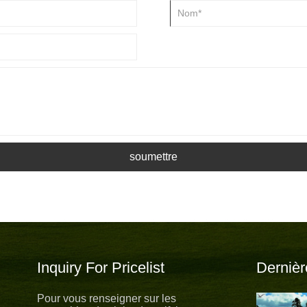
soumettre
Inquiry For Pricelist
Dernièr
Pour vous renseigner sur les
Nouveau nouvel espoir