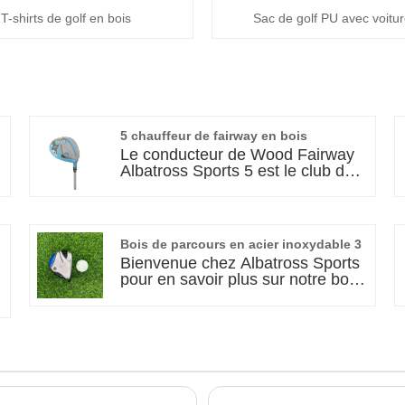
T-shirts de golf en bois
Sac de golf PU avec voitur
5 chauffeur de fairway en bois
Le conducteur de Wood Fairway
Albatross Sports 5 est le club de
golf ultime pour les golfeurs qui
cherchent une facilité d'utilisation,
un savoir-faire supérieur et un
design impeccable. Made d'acier
Bois de parcours en acier inoxydable 3
inoxydable de haute qualité, le
Bienvenue chez Albatross Sports
conducteur de 5 Wood Fairway
pour en savoir plus sur notre bois
est construit pour la performance
de parcours en acier inoxydable
et la durabilité. Le chauffeur de
3. Un matériau en acier
Fairway Albatross Sports 5 Wood
inoxydable de haute qualité,
est fabriqué avec une attention
combiné à un design moderne,
méticuleuse aux détails, un
vous permet de profiter du
mariage parfait de forme et de
mélange parfait de puissance et
fonction.
de précision à chaque swing sur