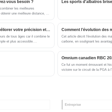
le fairway.
avez-vous besoin ?
Les sports d'albatros brise
 combiner les meilleures
à obtenir une meilleure distance, un
 Ce guide expliquera ce que sont
rquoi ils sont essentiels pour les
Comment les clubs de golf Park peuvent-ils améliorer votre précision et votre plaisir sur le parcours ?
eurs de tous âges car il combine le
Cet article décrit l'évolution des m
mple et plus accessible.
carbone, en soulignant les avanta
rs incohérents, des swings
performances et promouvoir une plu
 La sélection de clubs de golf Park
ces, le confort et le plaisir
 clubs améliorent votre jeu,
Ce fut un moment émouvant et hist
 choisir la meilleure option pour
victoire sur le circuit de la PGA 