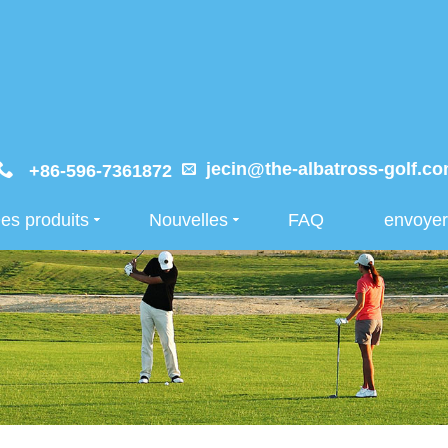
jecin@the-albatross-golf.c
+86-596-7361872
es produits
Nouvelles
FAQ
envoye