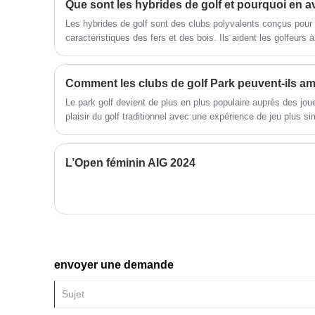
Que sont les hybrides de golf et pourquoi en 
fait de nous un nom de confiance
parmi les amateurs de golf dans
Les hybrides de golf sont des clubs polyvalents conçus pour
le monde entier. Le jeu de clubs
caractéristiques des fers et des bois. Ils aident les golfeurs 
de golf de 6 à 9 ans de filles est
meilleur contrôle et une meilleure cohérence sur le parcours.
sans égal.
les hybrides de golf, comment les utiliser efficacement et pou
golfeurs de tous niveaux.
Le park golf devient de plus en plus populaire auprès des jou
plaisir du golf traditionnel avec une expérience de jeu plus si
Cependant, de nombreux joueurs sont aux prises avec des ti
inconfortables et des difficultés à choisir le bon équipement.
de haute qualité peut améliorer considérablement les performan
L’Open féminin AIG 2024
général. Dans cet article, nous explorerons comment les bons
quelles caractéristiques sont les plus importantes et comment
une valeur à long terme.
envoyer une demande