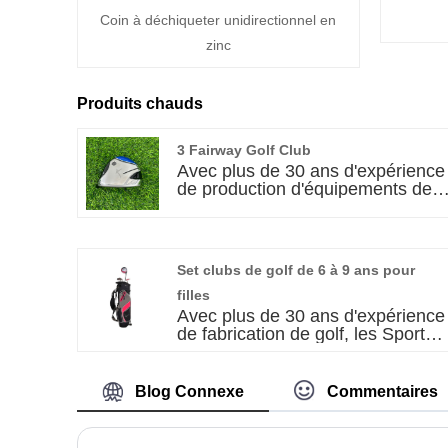
Coin à déchiqueter unidirectionnel en
zinc
Produits chauds
3 Fairway Golf Club
Avec plus de 30 ans d'expérience
de production d'équipements de
golf et d'exportation. Les Sports
Albatross utilisent des
technologies de pointe et des
matériaux premium pour offrir des
Set clubs de golf de 6 à 9 ans pour
performances exceptionnelles sur
le parcours. Conçu pour la
filles
précision et la distance, le 3
Avec plus de 30 ans d'expérience
Fairway Golf Club est un choix
de fabrication de golf, les Sports
idéal pour les golfeurs qui
Albatross ont acquis une
cherchent à améliorer leur jeu
réputation de fabricant de premier
avec un club fiable et de haute
plan et d'exportateur
Blog Connexe
Commentaires
qualité.
d'équipements sportifs premium.
Notre engagement inébranlable
envers la qualité et l'innovation a