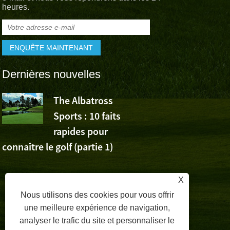
heures.
Dernières nouvelles
The Albatross
L’Albatross
Sports : 10 faits
Sports app
rapides pour
la victoire de Wu Ashu
connaître le golf (partie 1)
Volvo China Open
X
Nous utilisons des cookies pour vous offrir
une meilleure expérience de navigation,
analyser le trafic du site et personnaliser le