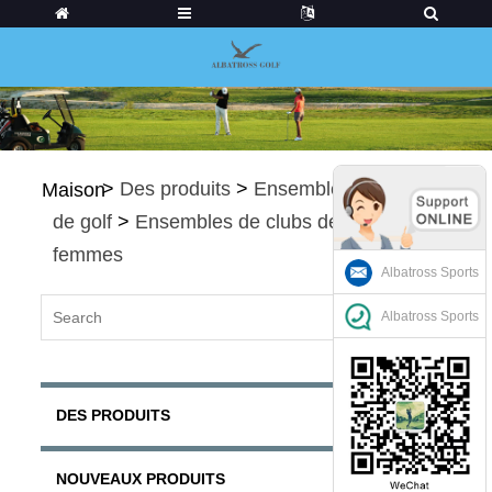
>
Des produits
>
Ensembles de clubs
Maison
de golf
>
Ensembles de clubs de golf pour
femmes
Albatross Sports
Albatross Sports
DES PRODUITS
NOUVEAUX PRODUITS