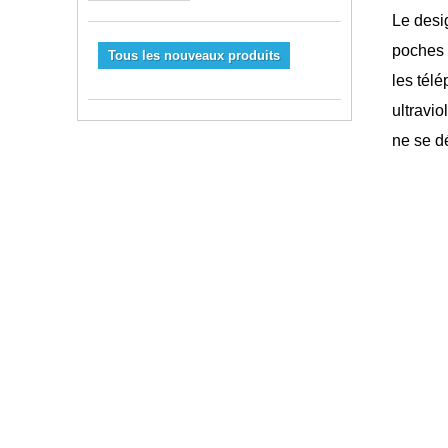
Le desi
poches 
Tous les nouveaux produits
les tél
ultravio
ne se d