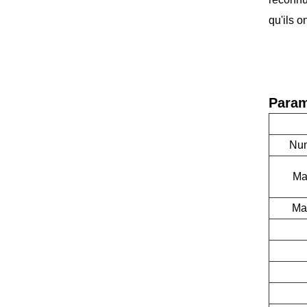
qu'ils o
Param
Num
Mat
Mat