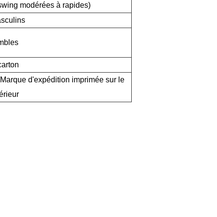
swing modérées à rapides)
sculins
mbles
carton
; Marque d'expédition imprimée sur le
érieur