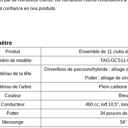
nt confiance en nos produits.
ètre
Produit
Ensemble de 11 clubs d
éro de modèle.
TAG-GCS11-
Driver/bois de parcours/hybride : alliage 
ériau de la tête
Putter : alliage de zi
ériau de l'arbre
Plein carbone 
Couleur
Bleu
Conducteur
460 cc, loft 10,5°, l
Putter
34 pouces de
Mensonge
56°