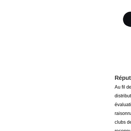
Réput
Au fil 
distribu
évaluati
raisonn
clubs d
reconnu