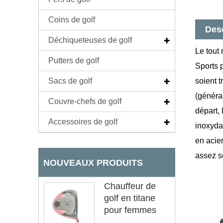
Coins de golf
Desc
Déchiqueteuses de golf
Le tout
Putters de golf
Sports 
Sacs de golf
soient t
(général
Couvre-chefs de golf
départ, 
Accessoires de golf
inoxyda
en acier
assez s
NOUVEAUX PRODUITS
Chauffeur de
golf en titane
pour femmes