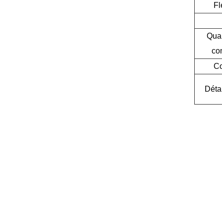
Fl
Quan
co
Co
Déta