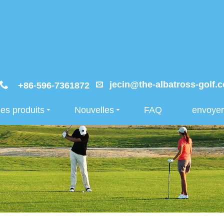
jecin@the-albatross-golf.
+86-596-7361872
es produits
Nouvelles
FAQ
envoye