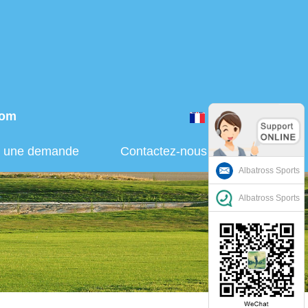
com
Français
r une demande
Contactez-nous
Albatross Sports
Albatross Sports