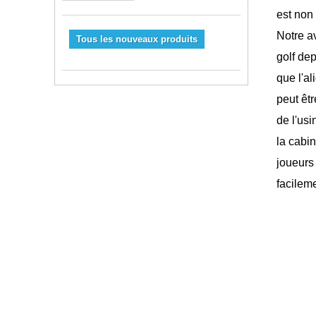
est non
Notre av
Tous les nouveaux produits
golf de
que l'al
peut êt
de l'us
la cabi
joueurs 
facileme