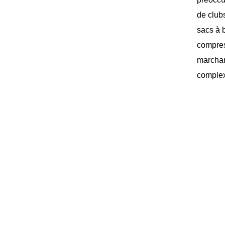
de club
sacs à b
compress
marchand
complex