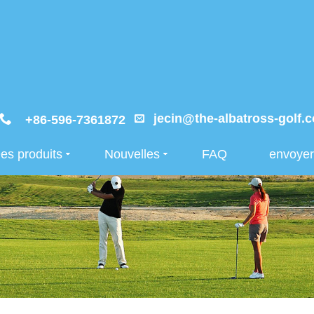
jecin@the-albatross-golf.
+86-596-7361872
es produits
Nouvelles
FAQ
envoye