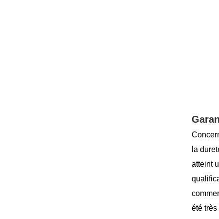
Garan
Concern
la dure
atteint
qualifi
commerc
été trè