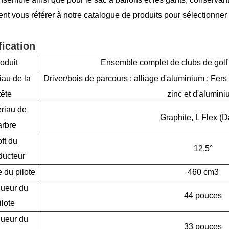
nt vous référer à notre catalogue de produits pour sélectionne
fication
oduit
Ensemble complet de clubs de golf
iau de la
Driver/bois de parcours : alliage d'aluminium ; Fers :
tête
zinc et d'alumini
riau de
Graphite, L Flex (
'arbre
ft du
12,5°
ducteur
 du pilote
460 cm3
ueur du
44 pouces
ilote
ueur du
33 pouces