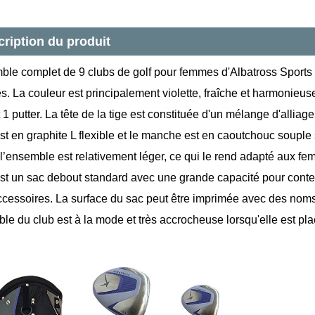
ription du produit
ble complet de 9 clubs de golf pour femmes d'Albatross Sports
es. La couleur est principalement violette, fraîche et harmonieus
t 1 putter. La tête de la tige est constituée d'un mélange d'alliag
 est en graphite L flexible et le manche est en caoutchouc soup
e l’ensemble est relativement léger, ce qui le rend adapté aux f
est un sac debout standard avec une grande capacité pour cont
accessoires. La surface du sac peut être imprimée avec des nom
le du club est à la mode et très accrocheuse lorsqu'elle est plac