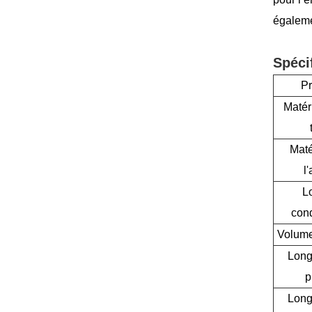
égaleme
Spéci
Pr
Matér
Maté
l
Lo
con
Volume
Long
p
Long