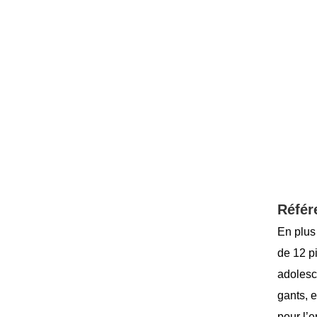
Référ
En plus
de 12 p
adolesc
gants, 
pour l’e