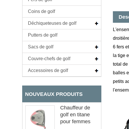
Coins de golf
Desc
Déchiqueteuses de golf
L'ensem
Putters de golf
droitièr
Sacs de golf
6 fers e
la tige
Couvre-chefs de golf
total d
Accessoires de golf
balles 
petits 
l'ensemb
NOUVEAUX PRODUITS
Chauffeur de
golf en titane
pour femmes