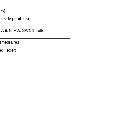
es)
les disponibles)
, 7, 8, 9, PW, SW), 1 putter
rmédiaires
ed (léger)