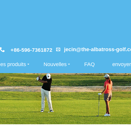
jecin@the-albatross-golf.
+86-596-7361872
es produits
Nouvelles
FAQ
envoye