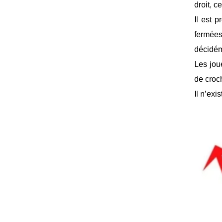
droit, c
Il est 
fermées
décidém
Les jou
de croc
Il n’exis