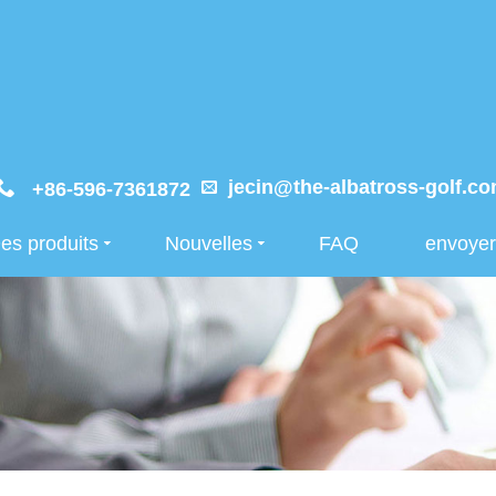
jecin@the-albatross-golf.c
+86-596-7361872
es produits
Nouvelles
FAQ
envoye