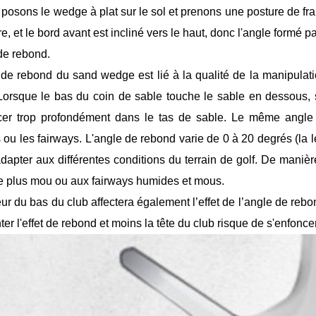
 posons le wedge à plat sur le sol et prenons une posture de fra
re, et le bord avant est incliné vers le haut, donc l'angle formé pa
 de rebond.
 de rebond du sand wedge est lié à la qualité de la manipula
Lorsque le bas du coin de sable touche le sable en dessous,
cer trop profondément dans le tas de sable. Le même angle
 ou les fairways. L'angle de rebond varie de 0 à 20 degrés (la l
adapter aux différentes conditions du terrain de golf. De maniè
e plus mou ou aux fairways humides et mous.
ur du bas du club affectera également l’effet de l’angle de rebond
r l'effet de rebond et moins la tête du club risque de s'enfonce