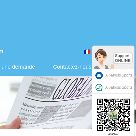
om
Français
r une demande
Contactez-nous
Albatross Sports
Albatross Sports