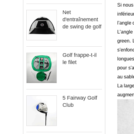
Si nous
Net
inférieu
d'entraînement
l'angle
de swing de golf
L’angle
green. 
s'enfon
Golf frappe-t-il
longues
le filet
pour s'
au sabl
La large
augmente
5 Fairway Golf
Club