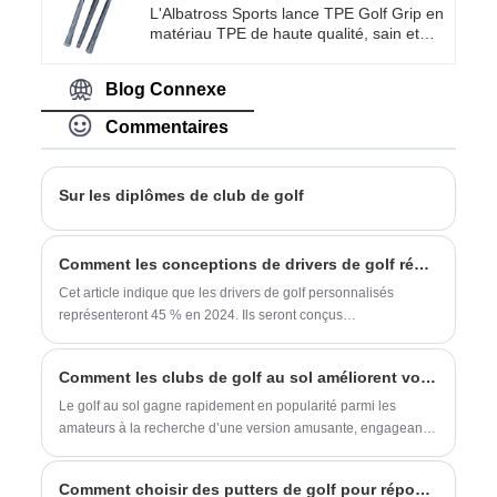
des balles de golf standards. Il est plus
L'Albatross Sports lance TPE Golf Grip en
grand et plus doux, donc ce n’est pas
matériau TPE de haute qualité, sain et
aussi difficile à jouer. Il est
inoffensif.
particulièrement adapté pour jouer dans
les parcs, les communautés ou lors
Blog Connexe
d'activités de team building en entreprise.
La balle que nous avons fabriquée est
Commentaires
faite de caoutchouc hautement élastique,
avec des couleurs vives et une sensation
confortable. C'est un excellent
Sur les diplômes de club de golf
compagnon pour profiter du plaisir des
sports de plein air.
Comment les conceptions de drivers de golf répondent-elles aux besoins des joueurs de différents niveaux et scénarios ?
Cet article indique que les drivers de golf personnalisés
représenteront 45 % en 2024. Ils seront conçus
scientifiquement à partir de quatre dimensions, y compris la
tête et le manche du club, pour s'adapter aux différents
Comment les clubs de golf au sol améliorent votre jeu ?
scénarios de joueurs, promouvoir des tendances intelligentes
et contribuer à améliorer les performances.
Le golf au sol gagne rapidement en popularité parmi les
amateurs à la recherche d’une version amusante, engageante
et accessible du golf traditionnel. Cet article explore les
avantages de l'utilisation de clubs de golf au sol de haute
Comment choisir des putters de golf pour répondre à vos besoins marketing locaux
qualité, explique leurs caractéristiques de conception uniques,