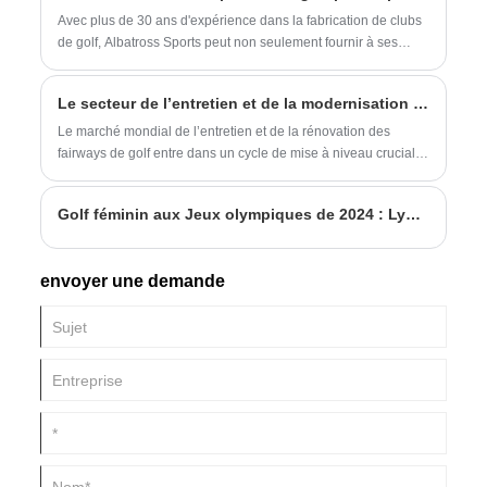
fournit des conseils pour sélectionner le bon club et répond
Avec plus de 30 ans d'expérience dans la fabrication de clubs
aux questions courantes que les joueurs se posent souvent.
de golf, Albatross Sports peut non seulement fournir à ses
Que vous soyez débutant ou joueur chevronné, Albatross
clients des produits à bon prix sans sacrifier la qualité, mais
propose des solutions qui rehaussent vos performances.
nous pouvons également vous donner des conseils
Le secteur de l’entretien et de la modernisation des parcours de golf connaît une croissance verte tirée par la technologie sur les marchés mondiaux
professionnels pour votre référence d'achat.
Le marché mondial de l’entretien et de la rénovation des
fairways de golf entre dans un cycle de mise à niveau crucial
en 2026, porté par la robotique de tonte autonome, la
technologie de gazon résistant à la sécheresse, les
Golf féminin aux Jeux olympiques de 2024 : Lydia Ko remporte la médaille d’or
améliorations de drainage respectueuses de l’environnement
et la gestion agronomique basée sur des données.
envoyer une demande