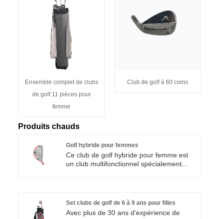
Ensemble complet de clubs
Club de golf à 60 coins
de golf 11 pièces pour
femme
Produits chauds
Golf hybride pour femmes
Ce club de golf hybride pour femme est
un club multifonctionnel spécialement
conçu par Albatross Sports pour les
golfeuses. De nombreuses golfeuses
trouvent les fers longs trop difficiles à
frapper, incapables de soulever la balle et
Set clubs de golf de 6 à 9 ans pour filles
le driver est difficile à contrôler. Ce club
Avec plus de 30 ans d'expérience de
hybride est conçu pour combler cette