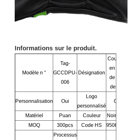
Informations sur le produit.
Couvoirs
Tag-
en bois
Modèle n °
GCCDPU-
Désignation
de club
006
de golf
Logo
Personnalisation
Oui
Oui
personnalisé
Matériel
Puan
Couleur
Noir / vert
MOQ
300pcs
Code HS
95063900
Processus