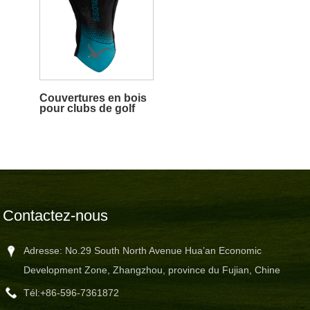
Couvertures en bois
pour clubs de golf
Contactez-nous
Adresse: No.29 South North Avenue Hua’an Economic
Development Zone, Zhangzhou, province du Fujian, Chine
Tél:
+86-596-7361872