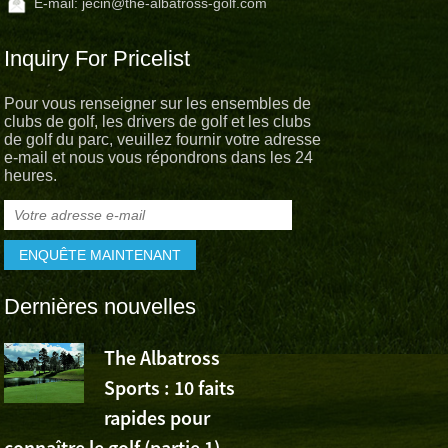
E-mail:
jecin@the-albatross-golf.com
Inquiry For Pricelist
Pour vous renseigner sur les ensembles de
clubs de golf, les drivers de golf et les clubs
de golf du parc, veuillez fournir votre adresse
e-mail et nous vous répondrons dans les 24
heures.
Dernières nouvelles
The Albatross
L’Albatross
Sports : 10 faits
Sports app
rapides pour
la victoire de Wu Ashu
connaître le golf (partie 1)
Volvo China Open