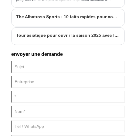
l'entretien physique. Ne pas avoir un bon corps est un
désavantage à l'époque contemporaine, c'est pourquoi
The Albatross Sports : 10 faits rapides pour connaître le golf (partie 1)
diverses formes d'exercice ont vu le jour, parmi lesquelles le
golf a été fréquemment proposé. Lors du choix du golf, il est
important de choisir les bons fers de golf.
Tour asiatique pour ouvrir la saison 2025 avec le retour de l'Open de Philippine
envoyer une demande