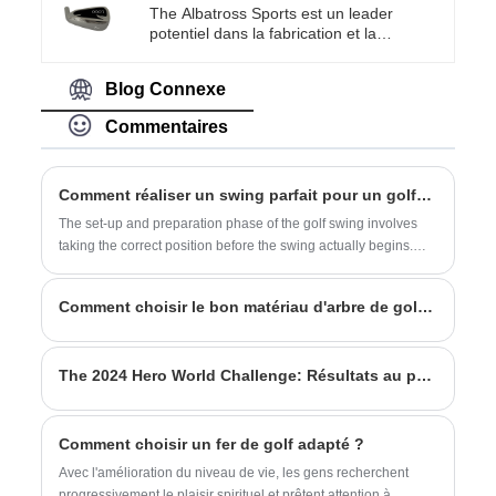
The Albatross Sports est un leader
performances et sa durabilité, notre
potentiel dans la fabrication et la
ensemble de clubs de golf pour hommes
fourniture de clubs de golf en Chine. Avec
de 11 pièces est un excellent choix pour
plus de 30 ans d’expérience dans la
tout golfeur cherchant à améliorer son
Blog Connexe
fabrication de clubs de golf, nous
jeu.
persistons à offrir des clubs de golf aux
Commentaires
performances optimales et à un prix
abordable aux clients du monde entier.
Ce club de golf à 7 fers en acier
inoxydable est une combinaison de
Comment réaliser un swing parfait pour un golfeur ?
moulage de précision, de savoir-faire
The set-up and preparation phase of the golf swing involves
supérieur et de design élégant. C'est un
taking the correct position before the swing actually begins.
incontournable pour qui souhaite
There are many factors to consider, and neglecting key areas
améliorer ses compétences au niveau
at the beginning will lead to problems later on.
supérieur.
Comment choisir le bon matériau d'arbre de golf et la dureté de qualité?
The 2024 Hero World Challenge: Résultats au premier tour et temps de départ au deuxième tour
Comment choisir un fer de golf adapté ?
Avec l'amélioration du niveau de vie, les gens recherchent
progressivement le plaisir spirituel et prêtent attention à