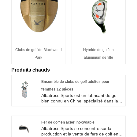
Clubs de golf de Blackwood
Hybride de golf en
Park
aluminium de fille
Produits chauds
Ensemble de clubs de golf adultes pour
femmes 12 pièces
Albatross Sports est un fabricant de golf
bien connu en Chine, spécialisé dans la
production de clubs de golf pour adultes
pour femmes 12 pièces. Nous utilisons
des équipements de pointe et des
Fer de golf en acier inoxydable
matières premières de haute qualité pour
Albatross Sports se concentre sur la
garantir une qualité de produit stable et
production et la vente de fers de golf en
fiable et des prix hautement compétitifs.