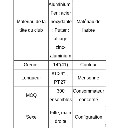
Aluminium ;
Fer : acier
Matériau de la
inoxydable
Matériau de
Graphite
tête du club
; Putter :
l'arbre
alliage
zinc-
aluminium
Grenier
14°(#1)
Couleur
Rose bleu
#1:34"，
Longueur
Mensonge
59°(#1)
PT:27"
300
Consommateur
MOQ
Débutant
ensembles
concerné
1 * pilote, 1
Fille, main
Sexe
Configuration
hybride, 2 
droite
fer, 1 * putt