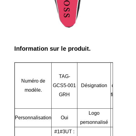
Information sur le produit.
Ensemble
TAG-
de 5 clubs
Numéro de
GCS5-001
Désignation
de golf pou
modèle.
GRH
filles de 10
12 ans
Logo
Personnalisation
Oui
Oui
personnalisé
#1#3UT :