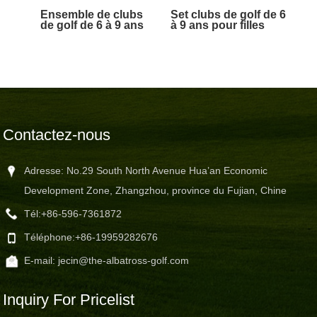
Ensemble de clubs
Set clubs de golf de 6
de golf de 6 à 9 ans
à 9 ans pour filles
pour garçons
Contactez-nous
Adresse: No.29 South North Avenue Hua’an Economic
Development Zone, Zhangzhou, province du Fujian, Chine
Tél:
+86-596-7361872
Téléphone:
+86-19959282676
E-mail:
jecin@the-albatross-golf.com
Inquiry For Pricelist