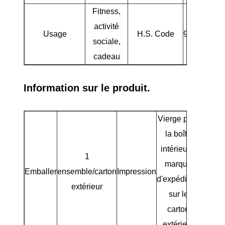
Fitness,
activité
Usage
H.S. Code
950631000
sociale,
cadeau
Information sur le produit.
Vierge pour
la boîte
intérieure,
1
marque
Emballer
ensemble/carton
Impression
d'expédition
extérieur
sur le
carton
extérieur