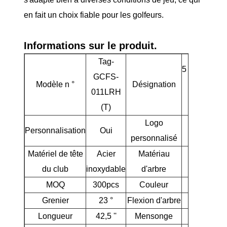
en fait un choix fiable pour les golfeurs.
Informations sur le produit.
Tag-
5 chauffeur 
GCFS-
Modèle n °
Désignation
fairway en
011LRH
bois
(T)
Logo
Personnalisation
Oui
Oui
personnalisé
Matériel de tête
Acier
Matériau
Graphite
du club
inoxydable
d'arbre
MOQ
300pcs
Couleur
Bleu
Grenier
23 °
Flexion d'arbre
L
Longueur
42,5 ''
Mensonge
60,5 °