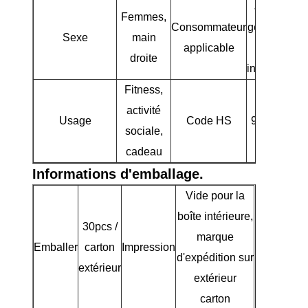
Joueurs d
Femmes,
Consommateur
golf débutan
Sexe
main
applicable
/
droite
intermédiair
Fitness,
activité
Usage
Code HS
950631000
sociale,
cadeau
Informations d'emballage.
Vide pour la
boîte intérieure,
30pcs /
marque
Emballer
carton
Impression
d'expédition sur
extérieur
extérieur
carton