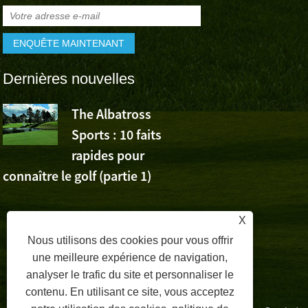
Dernières nouvelles
The Albatross
L’Albatross
Sports : 10 faits
Sports app
rapides pour
la victoire de Wu Ashu
connaître le golf (partie 1)
Volvo China Open
X
Nous utilisons des cookies pour vous offrir
une meilleure expérience de navigation,
analyser le trafic du site et personnaliser le
contenu. En utilisant ce site, vous acceptez