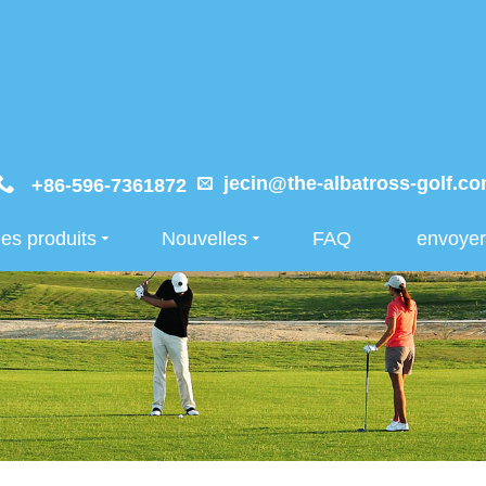
jecin@the-albatross-golf.c
+86-596-7361872
es produits
Nouvelles
FAQ
envoye