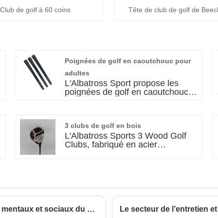
Club de golf à 60 coins
Tête de club de golf de Beec
Poignées de golf en caoutchouc pour
adultes
L'Albatross Sport propose les
poignées de golf en caoutchouc
de l'adulte, un accessoire
soigneusement conçu pour les
golfeurs à la recherche de
3 clubs de golf en bois
m
performances et de confort. Cette
poignée présente un ajustement
L'Albatross Sports 3 Wood Golf
profilé, un confort amélioré, une
Clubs, fabriqué en acier
stabilité résistante au glissement
inoxydable de qualité supérieure,
et une durabilité exceptionnelle,
il offre une durabilité et une
tout en étant peu d'entretien. Il
stabilité inégalées pour des
peut être personnalisé pour
performances supérieures sur le
correspondre aux préférences et
parcours de golf. Avec des
aux exigences individuelles,
spécifications de qualité strictes et
représentant le mélange idéal de
des ventes directes d'usine, nous
Swing dans la santé: les avantages physiques, mentaux et sociaux du golf
fonctionnalités et de
nous assurons d'obtenir le