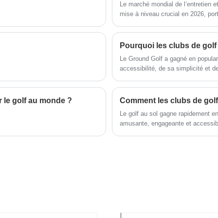
Le marché mondial de l’entretien e
personnalisation dans
meilleur produit à un prix
l'équipement de golf.
compétitif. Améliorez votre
mise à niveau crucial en 2026, por
équipement de golf avec la piste
gazon résistant à la sécheresse, l
e
de balle de golf d'Albatross Sports
l’environnement et la gestion agr
et apportez votre jeu à de
nouveaux sommets.
.
Le Ground Golf a gagné en populari
accessibilité, de sa simplicité et de
haute qualité, conçus pour améliorer
pratiquer ce sport.
r le golf au monde ?
Comment les clubs de golf 
Le golf au sol gagne rapidement en
amusante, engageante et accessible
l'utilisation de clubs de golf au so
conception uniques, fournit des co
courantes que les joueurs se pose
Albatross propose des solutions q