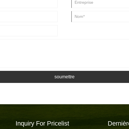
soumettre
Inquiry For Pricelist
Dernièr