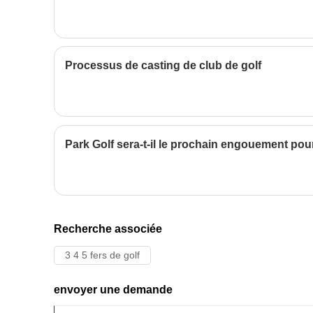
sacs de golf de voiturette pour
femmes est le support des logos
personnalisés. Vous pouvez
personnaliser votre sac avec votr
nom ou le logo de votre équipe
Processus de casting de club de golf
sportive préférée pour lui donner
une touche unique et personnelle
Notre engagement envers la
qualité se reflète dans chaque
point, et nous sommes sûrs que
vous serez impressionné par la
Park Golf sera-t-il le prochain engouement pou
durabilité et la fiabilité
exceptionnelles de nos sacs de
golf. Ces sacs sont
soigneusement conçus pour offrir
une expérience exceptionnelle et
sans souci sur le terrain de golf.
Recherche associée
3 4 5 fers de golf
envoyer une demande