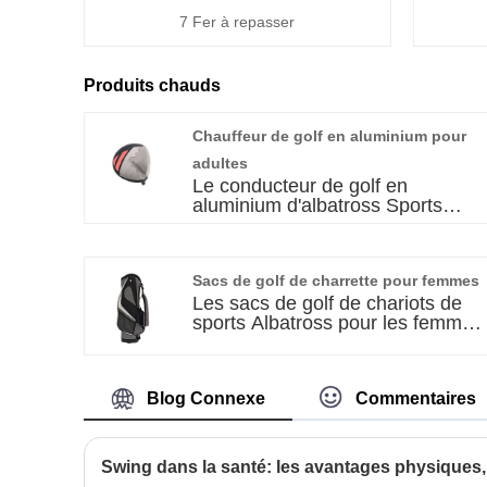
7 Fer à repasser
Produits chauds
Chauffeur de golf en aluminium pour
adultes
Le conducteur de golf en
aluminium d'albatross Sports
Adult est fabriqué à partir de
matériaux en aluminium premium
avec une excellente distribution
Sacs de golf de charrette pour femmes
de poids pour fournir un maximu
de puissance et de contrôle pour
Les sacs de golf de chariots de
votre swing. Fabriqué avec un
sports Albatross pour les femmes
savoir-faire exquis, le pilote de
sont la combinaison parfaite de
golf en aluminium de cet adulte
style et de fonctionnalité. Avec
est le mélange parfait de design
des tissus haut de gamme et des
Blog Connexe
Commentaires
élégant et élégant qui est sûr de
designs innovants, ces sacs de
faire tourner les têtes sur le
golf de voiturette feront passer
parcours.
votre expérience de golf au
niveau supérieur. L'une des
meilleures fonctionnalités de ces