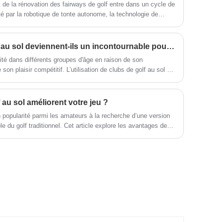
t de la rénovation des fairways de golf entre dans un cycle de
débutants, facile à utiliser, à la fois
fonctionnel et élégant.
té par la robotique de tonte autonome, la technologie de
es améliorations de drainage respectueuses de
onomique basée sur des données.
Pourquoi les clubs de golf au sol deviennent-ils un incontournable pour les amateurs de golf ?
té dans différents groupes d'âge en raison de son
 son plaisir compétitif. L’utilisation de clubs de golf au sol de
 la précision, le confort et la durabilité, est essentielle pour
au sol améliorent votre jeu ?
 popularité parmi les amateurs à la recherche d’une version
 du golf traditionnel. Cet article explore les avantages de
l de haute qualité, explique leurs caractéristiques de
nseils pour sélectionner le bon club et répond aux questions
nt souvent. Que vous soyez débutant ou joueur chevronné,
ui rehaussent vos performances.