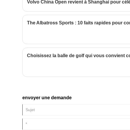
pilote n’est pas dans la bonne
Volvo China Open revient à Shanghai pour cél
position, il perdra confiance tout
au long de la manche. Ce bois
n°1 a été conçu pour rendre les
coups de départ féminins plus
The Albatross Sports : 10 faits rapides pour conn
sereins, plus loin et plus stables.
En termes de design d'apparence
il prend en compte le sens de la
mode. En termes de
performances, il se concentre sur
la facilité de frappe et la tolérance
Choisissez la balle de golf qui vous convient 
aux erreurs, permettant aux
golfeurs débutants et
intermédiaires de parcourir une
distance décente.
envoyer une demande