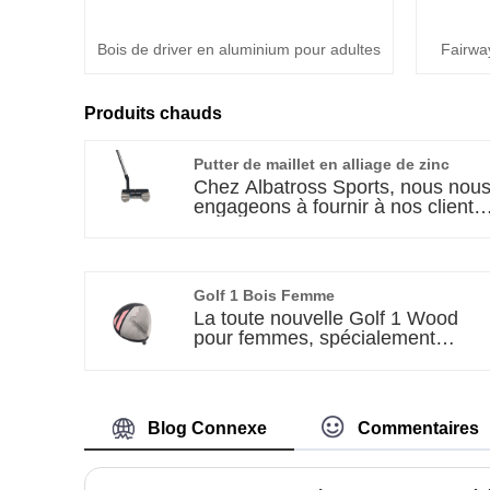
Bois de driver en aluminium pour adultes
Fairwa
Produits chauds
Putter de maillet en alliage de zinc
Chez Albatross Sports, nous nou
engageons à fournir à nos clients
les meilleurs clubs et accessoires
de golf du marché. Nous sommes
impatients d'établir un partenariat
à long terme avec vous. Avec
Golf 1 Bois Femme
notre putter à maillet en alliage d
La toute nouvelle Golf 1 Wood
zinc, vous ne pouvez vous
pour femmes, spécialement
attendre à rien de moins qu'une
conçue pour les femmes, est un
performance supérieure, un
produit sur lequel Albatross
savoir-faire exceptionnel, un
Sports se concentre sur la
contrôle de qualité imbattable et
promotion. Pour de nombreuses
un prix compétitif.
Blog Connexe
Commentaires
golfeuses, le premier coup est
une étape assez cruciale
lorsqu’elles quittent le court. Si le