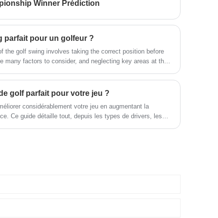
ionship Winner Prédiction
faire passer leur jeu au niveau
supérieur. Avec sa combinaison
d'abordabilité, de personnalisation
et de savoir-faire de haute qualité,
parfait pour un golfeur ?
c'est un excellent investissement
pour les golfeurs cherchant à
 the golf swing involves taking the correct position before
améliorer leur jeu.
re many factors to consider, and neglecting key areas at the
r on.
e golf parfait pour votre jeu ?
améliorer considérablement votre jeu en augmentant la
ce. Ce guide détaille tout, depuis les types de drivers, les
de manche, jusqu'aux techniques d'ajustement avancées,
x à prendre des décisions éclairées. Que vous soyez débutant
 facteurs vous permettra de tirer le meilleur parti de votre