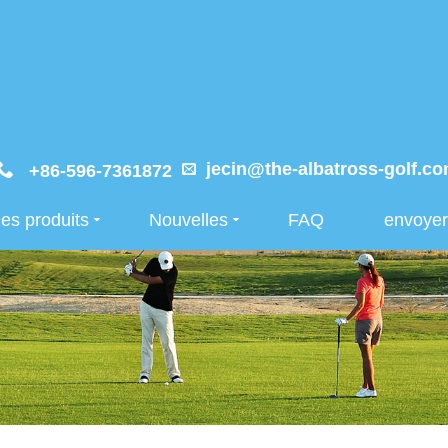
jecin@the-albatross-golf.c
+86-596-7361872
es produits
Nouvelles
FAQ
envoye