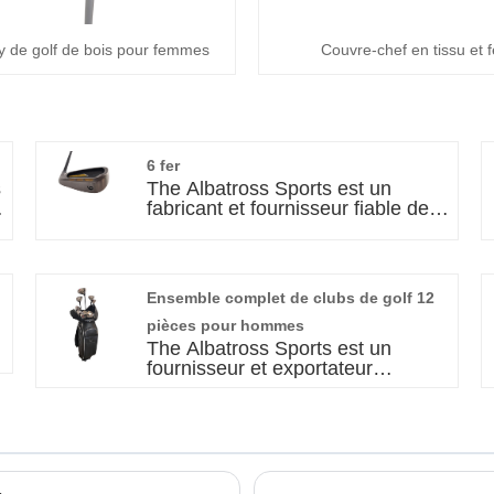
y de golf de bois pour femmes
Couvre-chef en tissu et f
6 fer
s
The Albatross Sports est un
fabricant et fournisseur fiable de
clubs de golf et d’accessoires.
Notre promesse est d'offrir des
produits d'une qualité imbattable à
un prix abordable. Doté
Ensemble complet de clubs de golf 12
e
d'excellentes performances et
d'une durabilité inégalée, ce fer 6
pièces pour hommes
est un choix parfait pour les
The Albatross Sports est un
golfeurs de différents niveaux.
fournisseur et exportateur
passionné de clubs de golf et
d’accessoires. Notre engagement
est de fournir à nos clients le
système ODM/OEM le plus
économique pour répondre au
maximum à leurs désirs. Avec un