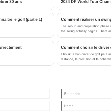
ébrer 30 ans
2024 DP World Tour Champ
driver en titane, une conception
légère et une tolérance élevée,
cet ensemble complet de 12 clubs
de golf pour hommes d'Albatross
aître le golf (partie 1)
Comment réaliser un swing 
Sports est parfait pour les golfeurs
de tous niveaux qui recherchent
The set-up and preparation phase of
,
des options de qualité, de
the swing actually begins. There a
durabilité et de personnalisation.
beginning will lead to problems late
correctement
Comment choisir le driver d
Choisir le bon driver de golf peut 
distance, la précision et la cohéren
matériaux, les options de loft et 
aidant les golfeurs de tous niveau
ou joueur chevronné, comprendre ces
équipement et de votre swing.