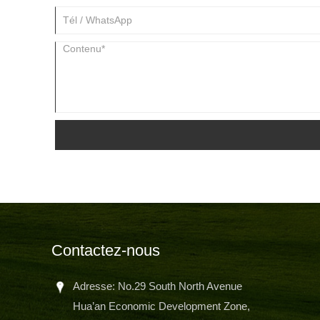
Contactez-nous
Adresse: No.29 South North Avenue
Hua’an Economic Development Zone,