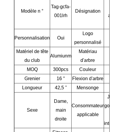
Tag-gcfa-
golf en
Modèle n °
Désignation
001lrh
aluminium
féminin
Logo
Personnalisation
Oui
Oui
personnalisé
Matériel de tête
Matériau
Alumiunm
Graphite
du club
d'arbre
MOQ
300pcs
Couleur
Rose
Grenier
16 °
Flexion d'arbre
R
Longueur
42,5 ''
Mensonge
60 °
Joueurs de
Dame,
Consommateur
golf débutant
Sexe
main
applicable
/
droite
intermédiaire