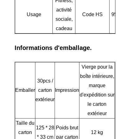
Fitness,
activité
Usage
Code HS
950631000
sociale,
cadeau
Informations d'emballage.
Vierge pour la
boîte intérieure,
30pcs /
marque
Emballer
carton
Impression
d'expédition sur
extérieur
le carton
extérieur
Taille du
125 * 28
Poids brut
carton
12 kg
* 33 cm
par carton