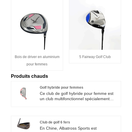
Bois de driver en aluminium
5 Fairway Golf Club
pour femmes
Produits chauds
Golf hybride pour femmes
Ce club de golf hybride pour femme est
un club multifonctionnel spécialement
conçu par Albatross Sports pour les
golfeuses. De nombreuses golfeuses
trouvent les fers longs trop difficiles à
frapper, incapables de soulever la balle et
Club de golf 6 fers
le driver est difficile à contrôler. Ce club
En Chine, Albatross Sports est
hybride est conçu pour combler cette