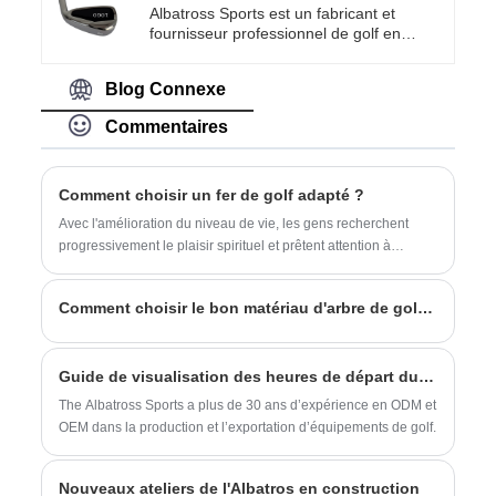
exceptionnelles et une grande durabilité,
marque OEM sont disponibles.
Albatross Sports est un fabricant et
ce fer 5 est sûr d'être un club de golf
fournisseur professionnel de golf en
fiable et abordable qui peut aider à
Chine, équipé de lignes de production
améliorer les compétences de golf des
avancées et d'un système d'inspection de
golfeurs.
Blog Connexe
qualité strict. Nous vous fournissons 7
produits Iron Club de haute qualité et à
Commentaires
bas prix, et prenons en charge la
personnalisation des lots. Bienvenue aux
nouveaux et anciens clients à consulter et
à coopérer !
Comment choisir un fer de golf adapté ?
Avec l'amélioration du niveau de vie, les gens recherchent
progressivement le plaisir spirituel et prêtent attention à
l'entretien physique. Ne pas avoir un bon corps est un
désavantage à l'époque contemporaine, c'est pourquoi
Comment choisir le bon matériau d'arbre de golf et la dureté de qualité?
diverses formes d'exercice ont vu le jour, parmi lesquelles le
golf a été fréquemment proposé. Lors du choix du golf, il est
important de choisir les bons fers de golf.
Guide de visualisation des heures de départ du tournoi commémoratif 2024
The Albatross Sports a plus de 30 ans d’expérience en ODM et
OEM dans la production et l’exportation d’équipements de golf.
Nouveaux ateliers de l'Albatros en construction