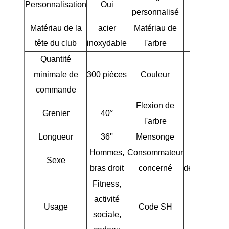
Personnalisation
Oui
O
personnalisé
Matériau de la
acier
Matériau de
grap
tête du club
inoxydable
l'arbre
Quantité
minimale de
300 pièces
Couleur
Argent
commande
Flexion de
Grenier
40°
R
l'arbre
Longueur
36''
Mensonge
62
Hommes,
Consommateur
Joueurs
Sexe
bras droit
concerné
débutants/in
Fitness,
activité
Usage
Code SH
95063
sociale,