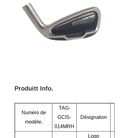
Produit
t Info.
TAG-
Numéro de
GCIS-
Désignation
9 Fer 
modèle.
014MRH
Logo