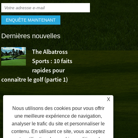
Dernières nouvelles
The Albatross
L’Albatross
Sports : 10 faits
Sports app
rapides pour
la victoire de Wu Ashu
connaître le golf (partie 1)
Volvo China Open
X
Nous utilisons des cookies pour vous offrir
une meilleure expérience de navigation,
analyser le trafic du site et personnaliser le
contenu. En utilisant ce site, vous acceptez