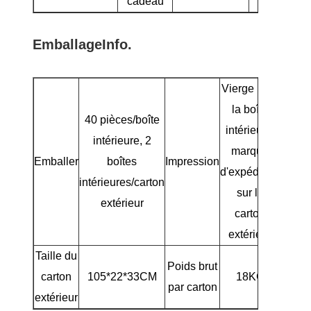
cadeau
Emballage
Info.
Vierge pour
la boîte
40 pièces/boîte
intérieure,
intérieure, 2
marque
Emballer
boîtes
Impression
d'expédition
intérieures/carton
sur le
extérieur
carton
extérieur
Taille du
Poids brut
carton
105*22*33CM
18KG
par carton
extérieur