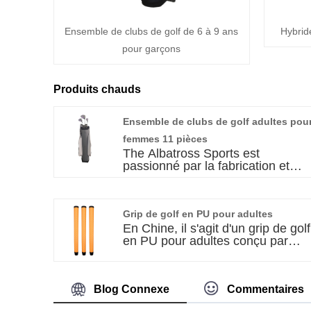
Ensemble de clubs de golf de 6 à 9 ans
Hybrid
pour garçons
Produits chauds
Ensemble de clubs de golf adultes pou
femmes 11 pièces
The Albatross Sports est
passionné par la fabrication et
l’exportation de clubs de golf et
d’accessoires. Nous persistons à
offrir aux clients un prix imbattabl
Grip de golf en PU pour adultes
sans compromettre la qualité. Cet
ensemble de clubs de golf pour
En Chine, il s'agit d'un grip de golf
adultes pour femmes 11 pièces
en PU pour adultes conçu par
est un mélange de techniques
Albatross Sports pour les golfeurs
avancées, de design impeccable
adultes. Il est fabriqué en
et d'excellentes performances.
polyuréthane souple. Sa fonction
Blog Connexe
Commentaires
principale est de permettre au
golfeur de se sentir plus à l'aise