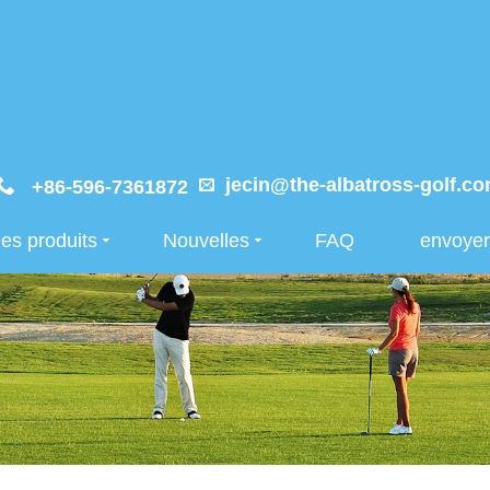
jecin@the-albatross-golf.c
+86-596-7361872
es produits
Nouvelles
FAQ
envoye