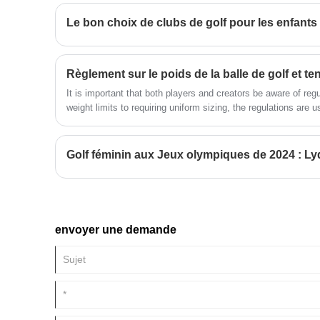
lorsqu'il tient le club, moins
susceptible de se fatiguer, et en
Le bon choix de clubs de golf pour les enfants
même temps d'assurer une prise
stable lors du swing et moins
susceptible de glisser.
Règlement sur le poids de la balle de golf et te
It is important that both players and creators be aware of reg
weight limits to requiring uniform sizing, the regulations are
envoyer une demande