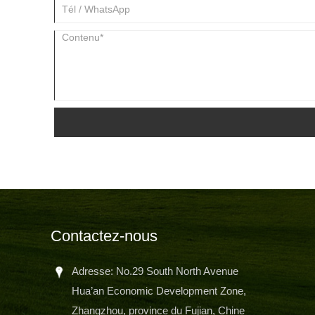
Contactez-nous
Adresse: No.29 South North Avenue
Hua’an Economic Development Zone,
Zhangzhou, province du Fujian, Chine