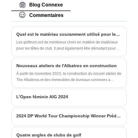
une combinaison parfaite de technologie,
durée limitée est en vigueur ! Premier
Blog Connexe
de forgeage de précision avancé et de
arrivé, premier servi. Contactez-nous
design populaire. Il est spécialement
maintenant.
Commentaires
conçu pour les golfeuses qui recherchent
un driver adapté aux débutants, facile à
utiliser, à la fois fonctionnel et élégant.
Quel est le matériau couramment utilisé pour les différentes têtes de club de golf ?
Les golfeurs ont de nombreux choix en matière de matériaux
pour les têtes de club. Il peut également être déroutant pour
les nouveaux joueurs de savoir pourquoi un matériau est
choisi plutôt qu'un autre. En tant que spécialiste du matériel de
Nouveaux ateliers de l'Albatros en construction
tête de club de golf, Albatross Sports souhaite partager
quelques connaissances à ce sujet.
À partir de novembre 2023, la construction du nouvel atelier de
The Albatross et des immeubles de bureaux connexes a
commencé.
L’Open féminin AIG 2024
2024 DP World Tour Championship Winner Prédiction
Quatre angles de clubs de golf