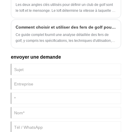
Les deux angles clés utilisés pour définir un club de golf sont
le loft et le mensonge. Le loft détermine la vitesse à laquelle la
balle décolle du club. L'angle de mensonge détermine si le
club est de niveau lors de l'adressage de la balle. Outre le loft
Comment choisir et utiliser des fers de golf pour des performances optimales ?
et le lie, il existe deux autres angles appelés angle de face et
rebond. Ci-dessous, nous aimerions les clarifier un par un.
Ce guide complet fournit une analyse détaillée des fers de
golf, y compris les spécifications, les techniques d'utilisation,
les conseils d'entretien et les questions courantes. Apprenez à
sélectionner les bons fers de golf, à améliorer vos
envoyer une demande
performances sur le parcours et à comprendre les normes de
l'industrie.