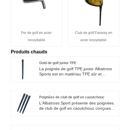
Fer de golf en acier
Club de golf Fairway en
inoxydable
acier inoxydable
Produits chauds
Gold de golf junior TPE
La poignée de golf TPE junior Albatross
Sports est en matériau TPE sûr et
respectueux de l'environnement. Il est
froid et résistant à la chaleur, étanche,
léger et facile à manipuler. Il répond aux
normes les plus élevées et offre aux
Poignées de club de golf en caoutchouc
jeunes golfeurs une durabilité, un confort
L'Albatross Sport présente des poignées
et d'excellentes performances dans
de club de golf en caoutchouc conçues
toutes les conditions climatiques.
pour la sensation, la durabilité,
l'absorption des chocs et la polyvalence.
En mettant l'accent sur l'aspect pratique,
ces poignées présentent une variété de