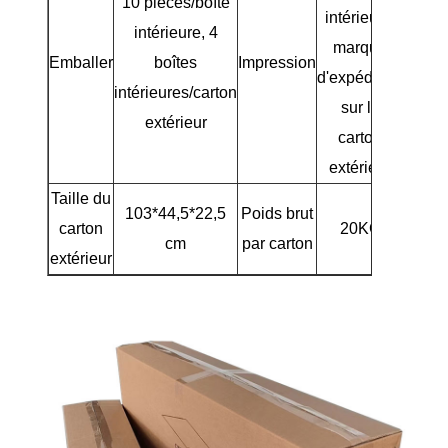
10 pièces/boîte
intérieure,
intérieure, 4
marque
Emballer
boîtes
Impression
d'expédition
intérieures/carton
sur le
extérieur
carton
extérieur
Taille du
103*44,5*22,5
Poids brut
carton
20KG
cm
par carton
extérieur