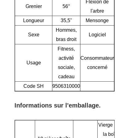
Flexion de
Grenier
56°
l'arbre
Longueur
35,5"
Mensonge
Hommes,
Sexe
Logiciel
bras droit
Fitness,
activité
Consommateur
Joueu
Usage
sociale,
concerné
débutants/
cadeau
Code SH
9506310000
Informations sur l'emballage.
Vierge pour
la boîte