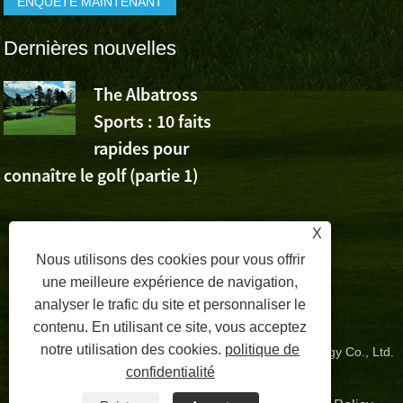
Dernières nouvelles
The Albatross
L’Albatross
Sports : 10 faits
Sports app
rapides pour
la victoire de Wu Ashu
connaître le golf (partie 1)
Volvo China Open
X
Nous utilisons des cookies pour vous offrir
une meilleure expérience de navigation,
analyser le trafic du site et personnaliser le
contenu. En utilisant ce site, vous acceptez
notre utilisation des cookies.
politique de
Copyright © 2024 Zhangzhou Albatross Sports Technology Co., Ltd.
confidentialité
Tous droits réservés.