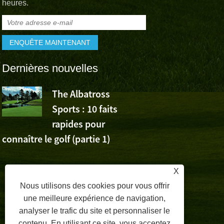
heures.
Dernières nouvelles
The Albatross
L’Albatross
Sports : 10 faits
Sports app
rapides pour
la victoire de Wu Ashu
connaître le golf (partie 1)
Volvo China Open
X
Nous utilisons des cookies pour vous offrir
une meilleure expérience de navigation,
analyser le trafic du site et personnaliser le
contenu. En utilisant ce site, vous acceptez