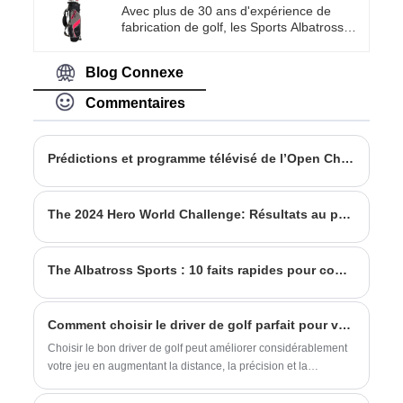
distinctif et ses performances de haute
Avec plus de 30 ans d'expérience de
qualité, ce sac de golf avec support en
fabrication de golf, les Sports Albatross
tissu est un choix parfait pour les golfeurs
ont acquis une réputation de fabricant de
qui souhaitent rendre leurs clubs faciles à
premier plan et d'exportateur
transporter et à protéger.
Blog Connexe
d'équipements sportifs premium. Notre
engagement inébranlable envers la
Commentaires
qualité et l'innovation a fait de nous un
nom de confiance parmi les amateurs de
golf dans le monde entier. Le jeu de clubs
de golf de 6 à 9 ans de filles est sans
Prédictions et programme télévisé de l’Open Championship 2024
égal.
The 2024 Hero World Challenge: Résultats au premier tour et temps de départ au deuxième tour
The Albatross Sports : 10 faits rapides pour connaître le golf (partie 1)
Comment choisir le driver de golf parfait pour votre jeu ?
Choisir le bon driver de golf peut améliorer considérablement
votre jeu en augmentant la distance, la précision et la
cohérence. Ce guide détaille tout, depuis les types de drivers,
les matériaux, les options de loft et de manche, jusqu'aux