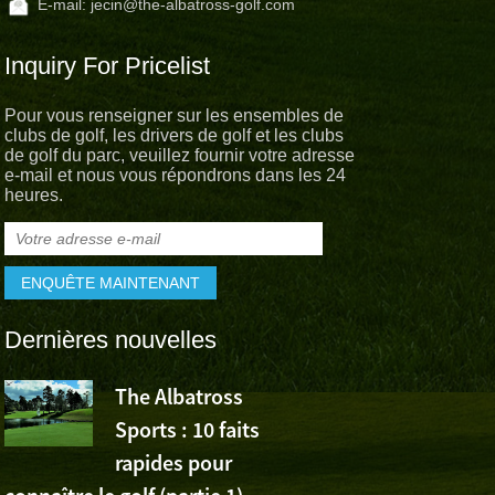
E-mail:
jecin@the-albatross-golf.com
Inquiry For Pricelist
Pour vous renseigner sur les ensembles de
clubs de golf, les drivers de golf et les clubs
de golf du parc, veuillez fournir votre adresse
e-mail et nous vous répondrons dans les 24
heures.
Dernières nouvelles
The Albatross
L’Albatross
Sports : 10 faits
Sports app
rapides pour
la victoire de Wu Ashu