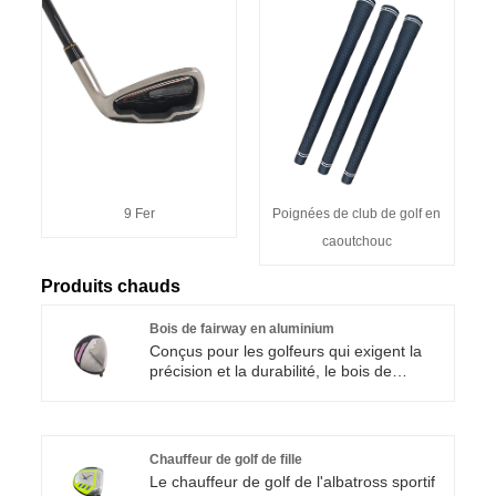
9 Fer
Poignées de club de golf en
caoutchouc
Produits chauds
Bois de fairway en aluminium
Conçus pour les golfeurs qui exigent la
précision et la durabilité, le bois de
fairway en aluminium Albatross Sport
Women incarne l'innovation dans la
conception et les performances légères.
En mettant l'accent sur la stabilité et le
Chauffeur de golf de fille
pardon, ces clubs sont conçus pour
Le chauffeur de golf de l'albatross sportif
améliorer le jeu pour les golfeurs de tous