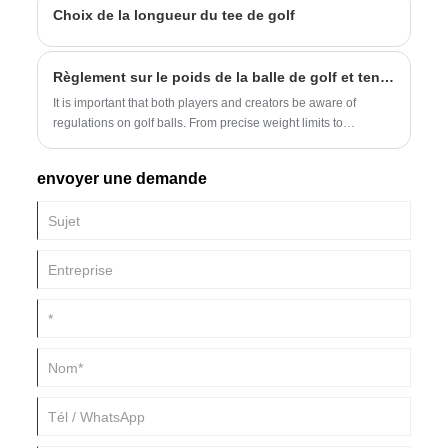
Choix de la longueur du tee de golf
techniques d'ajustement avancées, aidant les golfeurs de tous
niveaux à prendre des décisions éclairées. Que vous soyez
débutant ou joueur chevronné, comprendre ces facteurs vous
Règlement sur le poids de la balle de golf et tendances de l'industrie
permettra de tirer le meilleur parti de votre équipement et de
votre swing.
It is important that both players and creators be aware of
regulations on golf balls. From precise weight limits to
requiring uniform sizing, the regulations are used to
counterbalance the game.
envoyer une demande