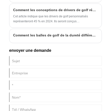
Comment les conceptions de drivers de golf répondent-elles aux besoins des joueurs de différents niveaux et scénarios ?
Cet article indique que les drivers de golf personnalisés
représenteront 45 % en 2024. Ils seront conçus
scientifiquement à partir de quatre dimensions, y compris la
tête et le manche du club, pour s'adapter aux différents
Comment les balles de golf de la dureté différente affectent-elles le swing?
scénarios de joueurs, promouvoir des tendances intelligentes
et contribuer à améliorer les performances.
envoyer une demande