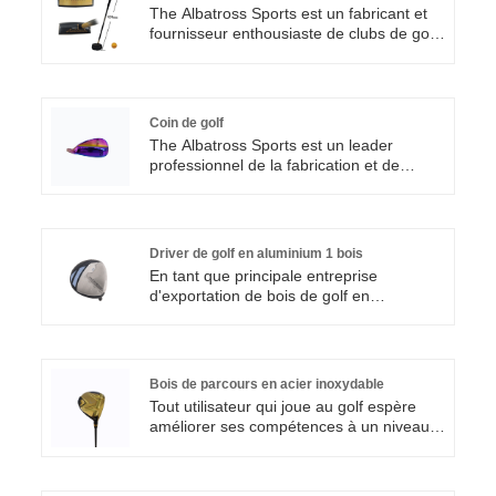
même confiance qu'un bois de départ,
The Albatross Sports est un fabricant et
même sur gazon. Il est plus susceptible
fournisseur enthousiaste de clubs de golf
de frapper la balle que le bois 3 et peut
en Chine. Face à des clients du monde
courir plus loin que les fers longs. C'est
entier, nous nous engageons à leur
un club polyvalent indispensable dans le
fournir des produits aux performances
sac de golf.
exceptionnelles et à un prix imbattable.
Coin de golf
Avec une conception précise et une
The Albatross Sports est un leader
qualité de haute qualité, cette tête de club
professionnel de la fabrication et de
de golf en hêtre est un bon choix pour
l'exportation de clubs et accessoires de
tous les amateurs de golf au sol.
golf de haute qualité. Avec un
engagement envers l'excellence, nous
nous efforçons de fournir la meilleure
Driver de golf en aluminium 1 bois
expérience d'achat à nos clients du
En tant que principale entreprise
monde entier. Ce coin de golf est un choix
d'exportation de bois de golf en
judicieux pour les débutants ou les
aluminium 1 en Chine, Albatross Sports
joueurs intermédiaires qui veulent
adhère au principe de « La qualité
augmenter leur jeu au niveau supérieur.
d'abord, le client suprême ». Offrez des
choix diversifiés, des services de
Bois de parcours en acier inoxydable
personnalisation flexibles et une réponse
Tout utilisateur qui joue au golf espère
rapide. Choisissez-nous, et vous
améliorer ses compétences à un niveau
choisissez la tranquillité d'esprit !
supérieur. Alors pourquoi ne pas essayer
notre bois de parcours en acier
inoxydable Albatross Sports ? Nous