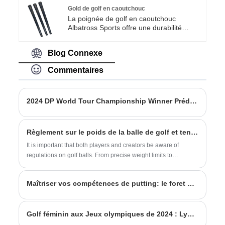
sommes un fabricant et fournisseur
Gold de golf en caoutchouc
professionnel dans le domaine du golf.
La poignée de golf en caoutchouc
Chaque club est soumis à des tests de
Albatross Sports offre une durabilité
qualité stricts pour garantir qu'il répond
exceptionnelle et une poignée sécurisée
aux normes les plus élevées, afin que
pour augmenter votre contrôle et votre
vous puissiez acheter en toute confiance.
Blog Connexe
précision sur le parcours. Ces poignées
de golf en caoutchouc sont fabriquées à
Commentaires
partir de caoutchouc de haute qualité et
peuvent être colorées sur mesure pour
correspondre à votre style. Ils fournissent
des sources directes, Fournir des produits
2024 DP World Tour Championship Winner Prédiction
de qualité et abordables pour les golfeurs
de tous niveaux.
Règlement sur le poids de la balle de golf et tendances de l'industrie
It is important that both players and creators be aware of
regulations on golf balls. From precise weight limits to
requiring uniform sizing, the regulations are used to
counterbalance the game.
Maîtriser vos compétences de putting: le foret de porte
Golf féminin aux Jeux olympiques de 2024 : Lydia Ko remporte la médaille d’or