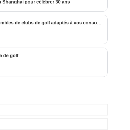
à Shanghai pour célébrer 30 ans
charge la vente en gros et la
personnalisation personnalisée.
Bienvenue à nous rendre visite
pour inspection. Nous fournirons
Comment choisir des ensembles de clubs de golf adaptés à vos consommateurs
des devis en temps opportun et
établirons une relation de
coopération de confiance
mutuelle !
e de golf