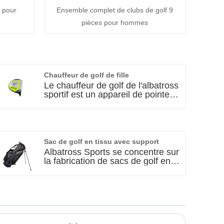
f pour
Ensemble complet de clubs de golf 9
pièces pour hommes
Chauffeur de golf de fille
Le chauffeur de golf de l'albatross
sportif est un appareil de pointe
conçu pour répondre aux besoins
spécifiques des aspirants
golfeurs. Fabriqué à partir de
matériau en aluminium premium,
le chauffeur de golf de cette fille
Sac de golf en tissu avec support
offre une durabilité exceptionnelle
Albatross Sports se concentre sur
et offre des performances
la fabrication de sacs de golf en
optimales à chaque saison. Si
tissu avec support et dispose
vous êtes un golfeur débutant ou
d'une usine moderne et d'une
expérimenté, vous êtes sûr d'être
équipe technique professionnelle.
impressionné par les
La conception du produit est
caractéristiques innovantes du
pratique, le savoir-faire est exquis,
chauffeur de golf de cette fille.
il convient à divers scénarios et a
un coût élevé. Nous prenons en