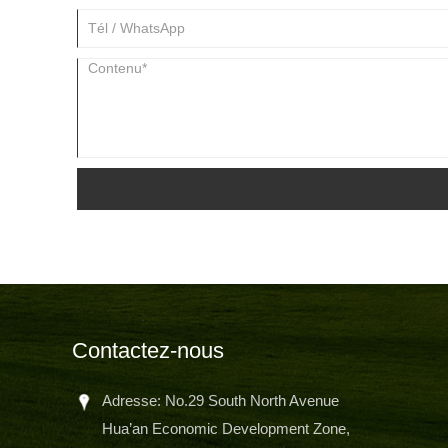
Contactez-nous
Adresse: No.29 South North Avenue
Hua’an Economic Development Zone,