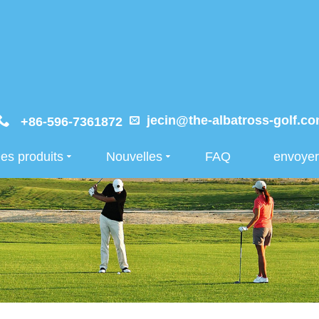
jecin@the-albatross-golf.c
+86-596-7361872
es produits
Nouvelles
FAQ
envoye