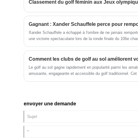
Classement du golf féminin aux Jeux olympiqu
parcours en tissu est une
combinaison de design élégant,
de techniques de pointe et de
durabilité.
Xander Schauffele a échappé à l'ombre de ne jamais rempor
une victoire spectaculaire lors de la ronde finale du 106e c
Comment les clubs de golf au sol améliorent vo
Le golf au sol gagne rapidement en popularité parmi les amat
amusante, engageante et accessible du golf traditionnel. Cet 
l'utilisation de clubs de golf au sol de haute qualité, explique
conception uniques, fournit des conseils pour sélectionner le
courantes que les joueurs se posent souvent. Que vous soye
Albatross propose des solutions qui rehaussent vos perform
envoyer une demande