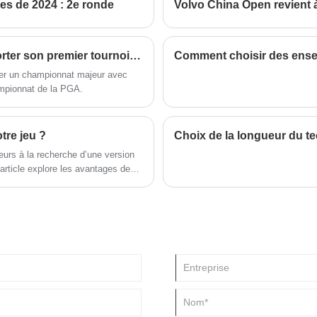
es de 2024 : 2e ronde
Volvo China Open revient 
son prix abordable, ce fer 8
constitue un excellent
investissement pour les golfeurs
cherchant à améliorer leur jeu.
Gagnant : Xander Schauffele perce pour remporter son premier tournoi majeur en carrière, le championnat PGA 2024
ter un championnat majeur avec
hampionnat de la PGA.
tre jeu ?
Choix de la longueur du te
eurs à la recherche d’une version
article explore les avantages de
 leurs caractéristiques de
 bon club et répond aux questions
z débutant ou joueur chevronné,
ances.