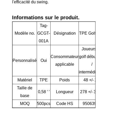
l'efficacité du swing.
Informations sur le produit.
Tag-
Modèle no.
GCGT-
Désignation
TPE Golf Grip
001A
Joueurs de
Consommateur
golf débutants
Personnalisé
Oui
applicable
/
intermédiaires
Matériel
TPE
Poids
48 +/- 2G
Taille de
0,58 ′ ′
Longueur
278 +/- 3 mm
base
MOQ
500pcs
Code HS
95063900