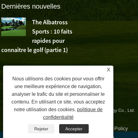
Dernières nouvelles
The Albatross
L’Albatross
Sports : 10 faits
Sports app
rapides pour
la victoire de Wu Ashu
connaître le golf (partie 1)
Volvo China Open
X
Nous utilisons des cookies pour vous offrir
une meilleure expérience de navigation,
analyser le trafic du site et personnaliser le
contenu. En utilisant ce site, vous acceptez
notre utilisation des cookies.
politique de
Copyright © 2024 Zhangzhou Albatross Sports Technology Co., Ltd.
confidentialité
Tous droits réservés.
Liens
|
Sitemap
|
RSS
|
XML
| |
Privacy Policy
Rejeter
Accepter
WeChat
WhatsApp