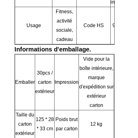
intermédiair
Fitness,
activité
Usage
Code HS
950631000
sociale,
cadeau
Informations d'emballage.
Vide pour la
boîte intérieure,
30pcs /
marque
Emballer
carton
Impression
d'expédition sur
extérieur
extérieur
carton
Taille du
125 * 28
Poids brut
carton
12 kg
* 33 cm
par carton
extérieur