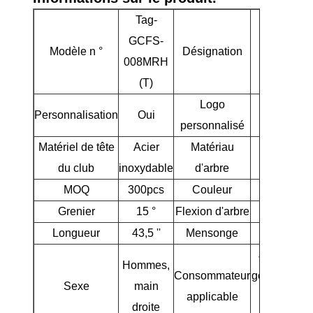
Tag-
GCFS-
3 bois de
Modèle n °
Désignation
008MRH
fairway
(T)
Logo
Personnalisation
Oui
Oui
personnalisé
Matériel de tête
Acier
Matériau
Graphite
du club
inoxydable
d'arbre
MOQ
300pcs
Couleur
Rouge
Grenier
15 °
Flexion d'arbre
R
Longueur
43,5 ''
Mensonge
60,5 °
Joueurs d
Hommes,
Consommateur
golf débutan
Sexe
main
applicable
/
droite