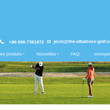
jecin@the-albatross-golf.
+86-596-7361872
es produits
Nouvelles
FAQ
envoye