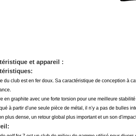
éristique et appareil :
téristiques:
te du club est en fer doux. Sa caractéristique de conception à cav
rance.
re en graphite avec une forte torsion pour une meilleure stabilité 
qué à partir d'une seule pièce de métal, il n'y a pas de bulles int
on plus dense, un retour global plus important et un son d'impac
eil:
de golf fer 7 est un club de milieu de gamme utilisé pour divers co