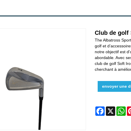
Club de golf 
The Albatross Sport
golf et d’accessoir
notre objectif est d
abordable. Avec se
club de golf Soft Ir
cherchant à amélior
envoyer une 
Facebook
X
W