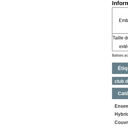
Infor
Emba
Taille d
exté
Balises act
Étiq
club d
Cat
Ensem
Hybrid
Couvr