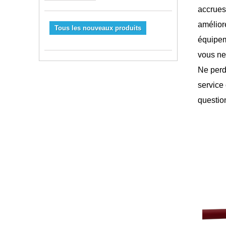
accrues.
améliore
Tous les nouveaux produits
équipeme
vous ne
Ne perd
service
questio