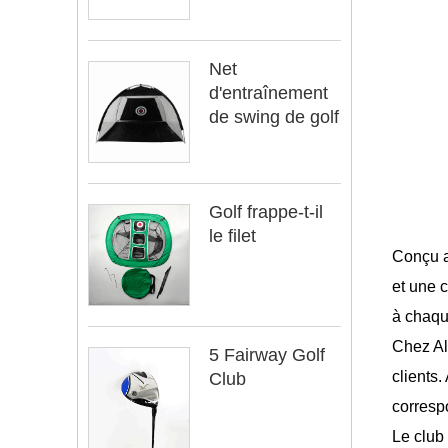
Net
d'entraînement
de swing de golf
Golf frappe-t-il
le filet
Conçu a
et une 
à chaqu
Chez Al
5 Fairway Golf
clients
Club
corresp
Le club 