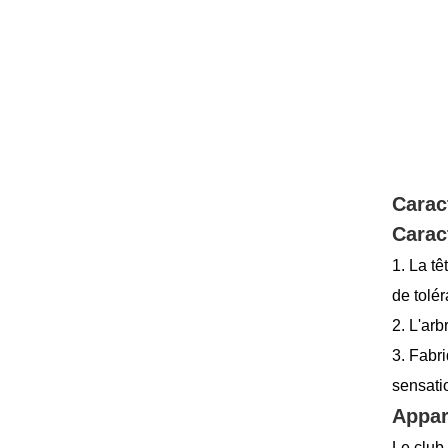
Caract
Carac
1. La tê
de tolé
2. L'arb
3. Fabri
sensati
Appar
Le club 