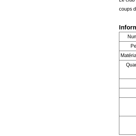
coups d
Inform
Num
Pe
Matéria
Quan