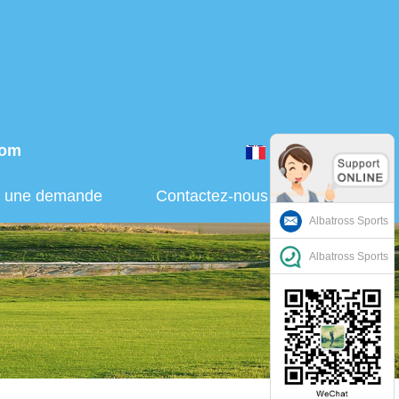
com
Français
r une demande
Contactez-nous
Albatross Sports
Albatross Sports