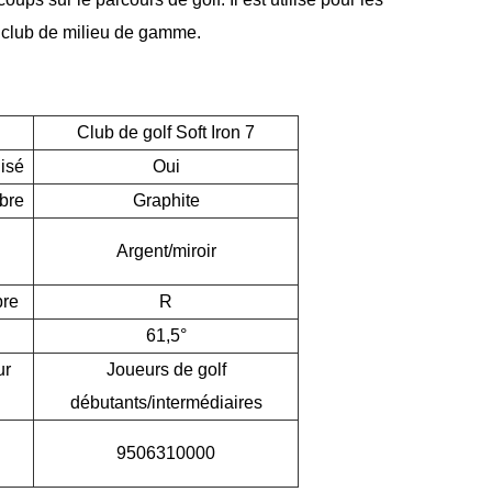
e club de milieu de gamme.
Club de golf Soft Iron 7
isé
Oui
rbre
Graphite
Argent/miroir
bre
R
61,5°
ur
Joueurs de golf
débutants/intermédiaires
9506310000