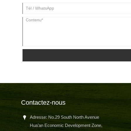
Contactez-nous
Adresse: No.29 South North Avenue
Hua’an Economic Development Zone,