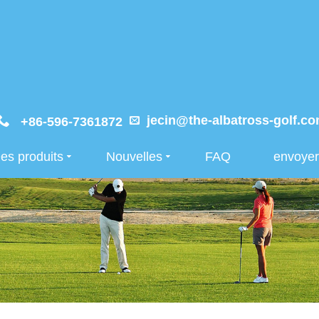
jecin@the-albatross-golf.c
+86-596-7361872
es produits
Nouvelles
FAQ
envoye