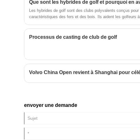
Que sont les hybrides de golf et pourquoi en 
qui en fait un excellent choix pour
nom de confiance dans l'industrie
les golfeurs de tous les niveaux.
Nos garçons de 6 à 9 ans de
Les hybrides de golf sont des clubs polyvalents conçus pour
clubs de golf sont un
caractéristiques des fers et des bois. Ils aident les golfeurs 
incontournable pour les débutant
meilleur contrôle et une meilleure cohérence sur le parcours.
qui veulent améliorer leurs jeux.
les hybrides de golf, comment les utiliser efficacement et pou
golfeurs de tous niveaux.
Processus de casting de club de golf
Volvo China Open revient à Shanghai pour cél
envoyer une demande