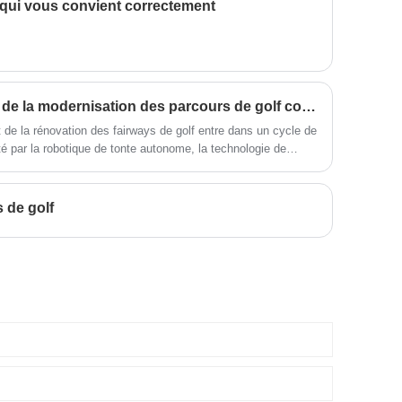
f qui vous convient correctement
compétences au niveau supérieur.
Le secteur de l’entretien et de la modernisation des parcours de golf connaît une croissance verte tirée par la technologie sur les marchés mondiaux
t de la rénovation des fairways de golf entre dans un cycle de
té par la robotique de tonte autonome, la technologie de
es améliorations de drainage respectueuses de
onomique basée sur des données.
s de golf