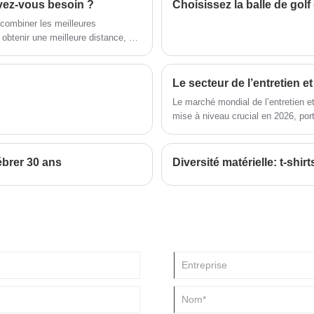
avez-vous besoin ?
Choisissez la balle de gol
.
efficacement les femmes à
surmonter les obstacles
 combiner les meilleures
traditionnels sur le parcours.
à obtenir une meilleure distance, un
s
Léger et énergisant, ce club
 Ce guide expliquera ce que sont
permet aux golfeurs de conquérir
rquoi ils sont essentiels pour les
de longs fairways, des herbes
délicates et des obstacles
mentaux - tout en priorisant le
Le marché mondial de l’entretien e
confort et la confiance.
mise à niveau crucial en 2026, por
gazon résistant à la sécheresse, l
l’environnement et la gestion agr
ébrer 30 ans
Diversité matérielle: t-shirt