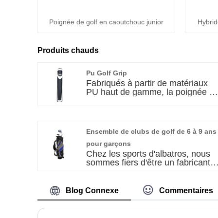
Poignée de golf en caoutchouc junior
Hybrid
Produits chauds
Pu Golf Grip
Fabriqués à partir de matériaux
PU haut de gamme, la poignée d
golf PU Sports PU est conçue
pour réduire considérablement le
forces d'impact et absorber les
ondes de choc pour un swing plu
Ensemble de clubs de golf de 6 à 9 ans
lisse et plus contrôlé.Ilts
d'excellentes propriétés de pivot
pour garçons
de sueur assurent une prise
Chez les sports d'albatros, nous
sécurisée même dans des
sommes fiers d'être un fabricant
conditions humides. En tant que
et un fournisseur de premier plan
chinois réputé chinois réputé
d'équipements sportifs de haute
Fournisseur, The Albatross Sport
qualité. Notre dévouement à
Blog Connexe
Commentaires
propose des poignées de golf
l'innovation, au contrôle de la
durables et fiables qui améliorent
qualité et à la satisfaction des
les performances et le confort, ce
clients nous a établi comme un