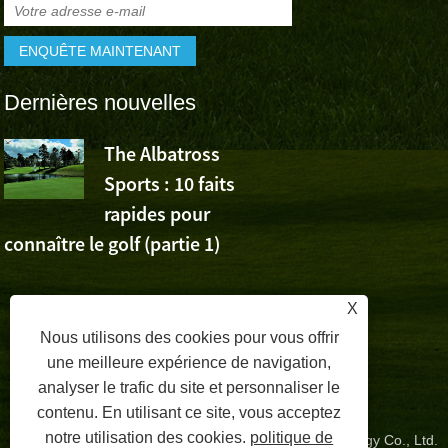
Dernières nouvelles
The Albatross
L’Albatross
Sports : 10 faits
Sports app
rapides pour
la victoire de Wu Ashu
connaître le golf (partie 1)
Volvo China Open
X
Nous utilisons des cookies pour vous offrir
une meilleure expérience de navigation,
analyser le trafic du site et personnaliser le
contenu. En utilisant ce site, vous acceptez
notre utilisation des cookies.
politique de
Copyright © 2024 Zhangzhou Albatross Sports Technology Co., Ltd.