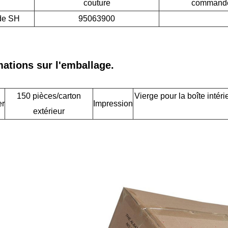
couture
command
de SH
95063900
mations sur l'emballage.
150 pièces/carton
Vierge pour la boîte intér
er
Impression
extérieur