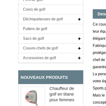
Coins de golf
Desc
Déchiqueteuses de golf
Ce couv
Putters de golf
leur éq
Sacs de golf
élégant 
Fabriqué
Couvre-chefs de golf
protége
Accessoires de golf
chef de
garantis
La pers
NOUVEAUX PRODUITS
votre é
Chauffeur de
Sports 
golf en titane
Mais le
pour femmes
concepti