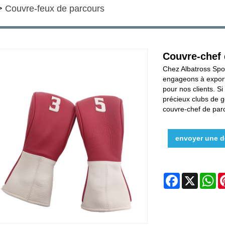
>
Couvre-feux de parcours
Couvre-chef 
Chez Albatross Spo
engageons à export
pour nos clients. S
précieux clubs de 
couvre-chef de parc
envoyer une 
Facebook
X
W