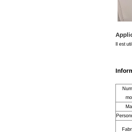
Appli
Il est u
Infor
Num
mo
Mat
Personn
Fabr