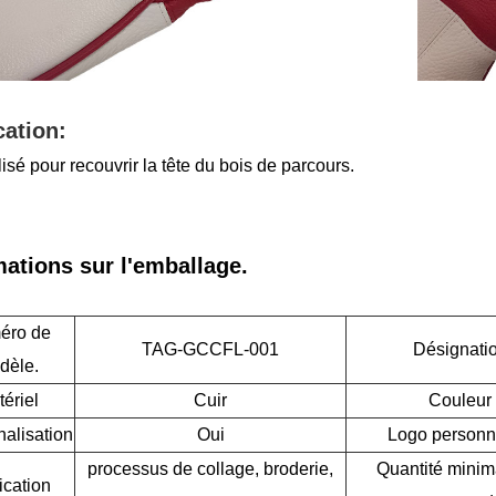
cation:
tilisé pour recouvrir la tête du bois de parcours.
mations sur l'emballage.
éro de
TAG-GCCFL-001
Désignati
dèle.
ériel
Cuir
Couleur
alisation
Oui
Logo personn
processus de collage, broderie,
Quantité minim
ication