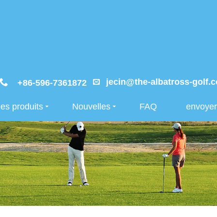
jecin@the-albatross-golf.
+86-596-7361872
es produits
Nouvelles
FAQ
envoye