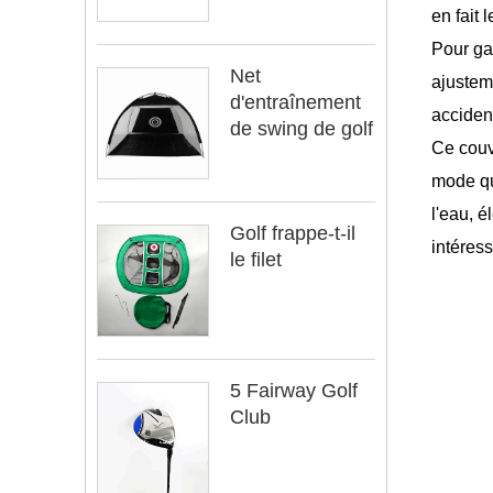
en fait 
Pour gar
Net
ajusteme
d'entraînement
acciden
de swing de golf
Ce couvr
mode qu
l'eau, é
Golf frappe-t-il
intéress
le filet
5 Fairway Golf
Club