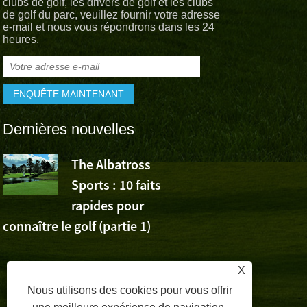
clubs de golf, les drivers de golf et les clubs
de golf du parc, veuillez fournir votre adresse
e-mail et nous vous répondrons dans les 24
heures.
Dernières nouvelles
The Albatross
L’Albatross
Sports : 10 faits
Sports app
rapides pour
la victoire de Wu Ashu
connaître le golf (partie 1)
Volvo China Open
X
Nous utilisons des cookies pour vous offrir