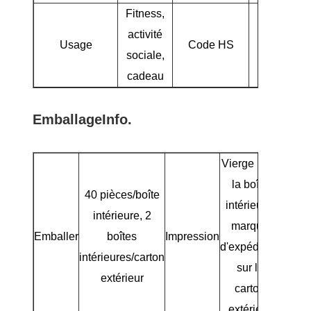
Fitness,
activité
Usage
Code HS
95063
sociale,
cadeau
Emballage
Info.
Vierge pour
la boîte
40 pièces/boîte
intérieure,
intérieure, 2
marque
Emballer
boîtes
Impression
d'expédition
intérieures/carton
sur le
extérieur
carton
extérieur