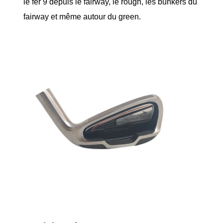
le fer 9 depuis le fairway, le rough, les bunkers du
fairway et même autour du green.