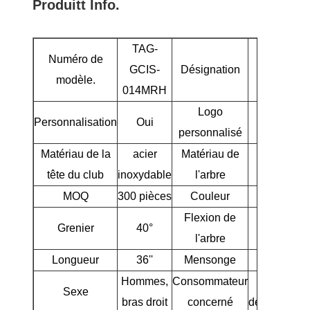
Produit
t Info.
TAG-
Numéro de
GCIS-
Désignation
9 
modèle.
014MRH
Logo
Personnalisation
Oui
O
personnalisé
Matériau de la
acier
Matériau de
grap
tête du club
inoxydable
l'arbre
MOQ
300 pièces
Couleur
Argent
Flexion de
Grenier
40°
R
l'arbre
Longueur
36''
Mensonge
62
Hommes,
Consommateur
Joueurs
Sexe
bras droit
concerné
débutants/in